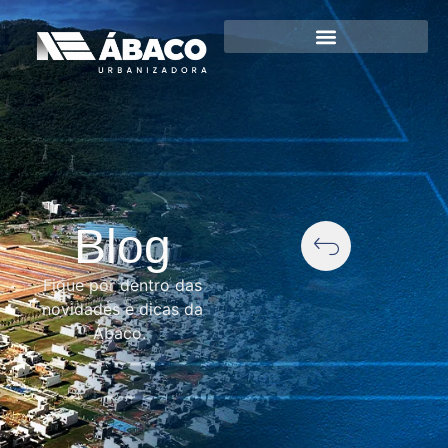
Blog
Fique por dentro das
novidades e dicas da
Ábaco.