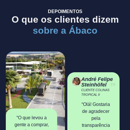
DEPOIMENTOS
O que os clientes dizem
sobre a Ábaco
André Felipe
Steinhöfel
CLIENTE COLINAS
TROPICAL II
“Olá! Gostaria
de agradecer
“O que levou a
pela
gente a comprar,
transparência