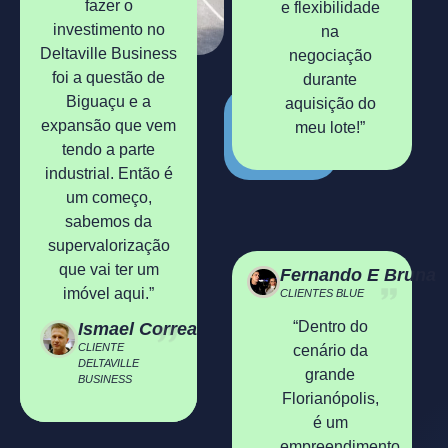
fazer o
e flexibilidade
investimento no
na
Deltaville Business
negociação
foi a questão de
durante
Biguaçu e a
aquisição do
expansão que vem
meu lote!”
01.
tendo a parte
industrial. Então é
um começo,
sabemos da
supervalorização
que vai ter um
Fernando E Bruna
imóvel aqui.”
CLIENTES BLUE
“Dentro do
Ismael Correa
CLIENTE
cenário da
DELTAVILLE
grande
BUSINESS
Florianópolis,
é um
empreendimento