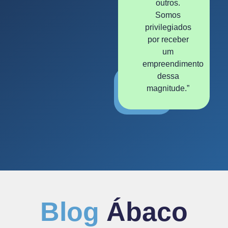
outros.
Somos
privilegiados
por receber
um
empreendimento
dessa
magnitude.”
03.
Blog
Ábaco