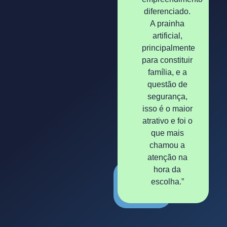
diferenciado.
A prainha
artificial,
principalmente
para constituir
família, e a
questão de
segurança,
isso é o maior
atrativo e foi o
que mais
chamou a
atenção na
hora da
escolha.”
02.