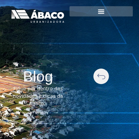
Blog
Fique por dentro das
novidades e dicas da
Ábaco.