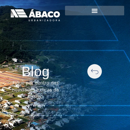
Blog
Fique por dentro das
novidades e dicas da
Ábaco.