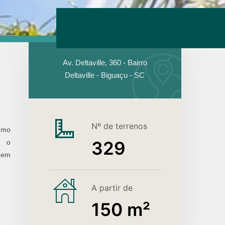
Av. Deltaville, 360 - Bairro
Deltaville - Biguaçu - SC
Nº de terrenos
smo
329
, o
gem
A partir de
150
 m²