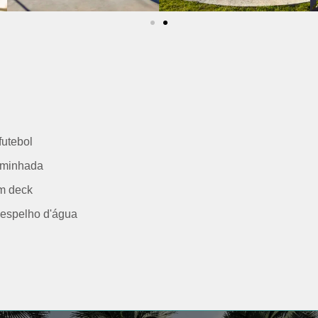
utebol
aminhada
m deck
espelho d'água