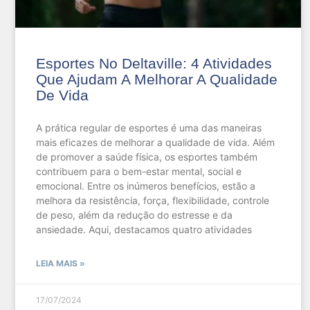
Esportes No Deltaville: 4 Atividades
Que Ajudam A Melhorar A Qualidade
De Vida
A prática regular de esportes é uma das maneiras
mais eficazes de melhorar a qualidade de vida. Além
de promover a saúde física, os esportes também
contribuem para o bem-estar mental, social e
emocional. Entre os inúmeros benefícios, estão a
melhora da resistência, força, flexibilidade, controle
de peso, além da redução do estresse e da
ansiedade. Aqui, destacamos quatro atividades
LEIA MAIS »
17/07/2024