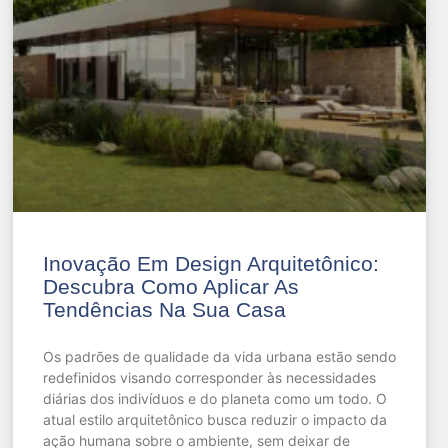
Inovação Em Design Arquitetônico:
Descubra Como Aplicar As
Tendências Na Sua Casa
Os padrões de qualidade da vida urbana estão sendo
redefinidos visando corresponder às necessidades
diárias dos indivíduos e do planeta como um todo. O
atual estilo arquitetônico busca reduzir o impacto da
ação humana sobre o ambiente, sem deixar de